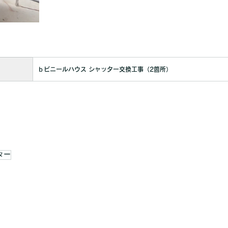
ｂビニールハウス シャッター交換工事（2箇所）
ター