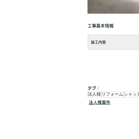
工事基本情報
施工内容
タグ：
法人様
リフォーム
シャッ
法人様案件