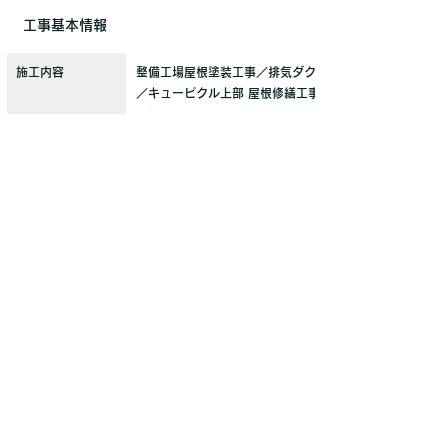
工事基本情報
施工内容
整備工場屋根塗装工事／排気ダクト修繕工事
／キューピクル上部 屋根修繕工事