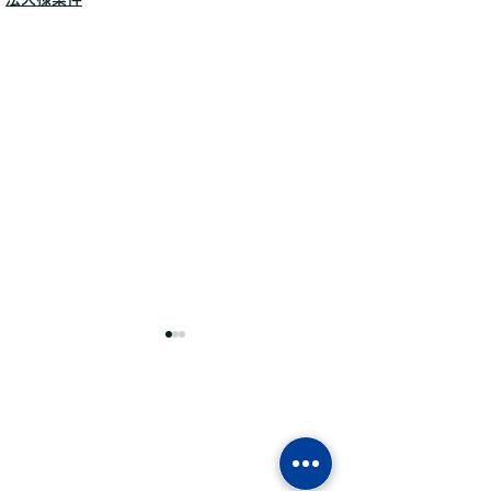
ジーエル建設株式会社
TEL：0250-47-4471 FAX：0250-47-4473
〒956-0024 新潟市秋葉区山谷町２丁目２２−１９