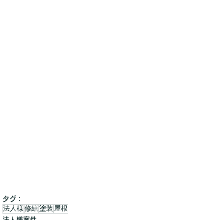
タグ：
法人様
修繕
塗装
屋根
法人様案件