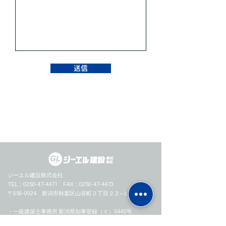
送信
ジーエル建設株式会社
TEL：0250-47-4471 FAX：0250-47-4473
〒956-0024 新潟市秋葉区山谷町２丁目２２−１９
​・一級建築士事務所 新潟県知事登録（イ）5445号
・特定建設業 建築工事業 新潟県知事許可（特－5）第